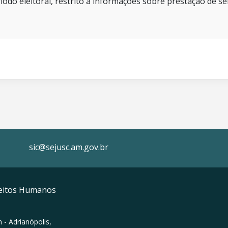
íodo eleitoral, restrito a informações sobre prestação de se
sic@sejusc.am.gov.br
ireitos Humanos
 - Adrianópolis,