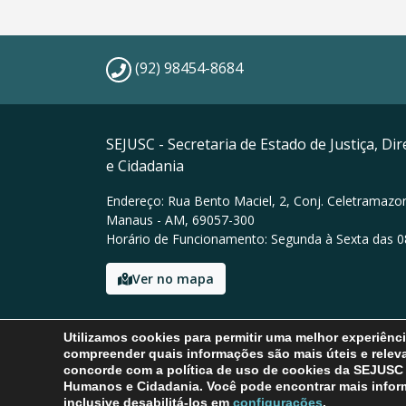
(92) 98454-8684
SEJUSC - Secretaria de Estado de Justiça, D
e Cidadania
Endereço: Rua Bento Maciel, 2, Conj. Celetramazon
Manaus - AM, 69057-300
Horário de Funcionamento: Segunda à Sexta das 0
Ver no mapa
Email: sic@sejusc.am.gov.br
Utilizamos cookies para permitir uma melhor experiênc
Tel: (92) 98454-8684
compreender quais informações são mais úteis e releva
concorde com a política de uso de cookies da SEJUSC - 
Humanos e Cidadania. Você pode encontrar mais infor
inclusive desabilitá-los em
configurações
.