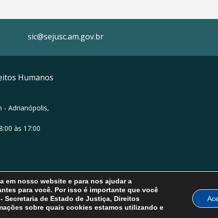
sic@sejusc.am.gov.br
ireitos Humanos
 - Adrianópolis,
8:00 às 17:00
ia em nosso website e para nos ajudar a
ntes para você. Por isso é importante que você
Secretaria de Estado de Justiça, Direitos
Ace
mações sobre quais cookies estamos utilizando e