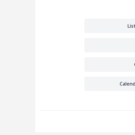
Li
Calend