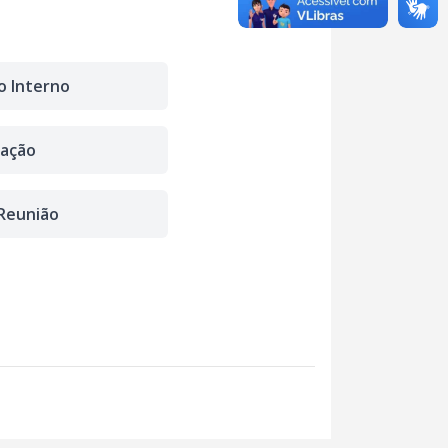
 Interno
lação
Reunião