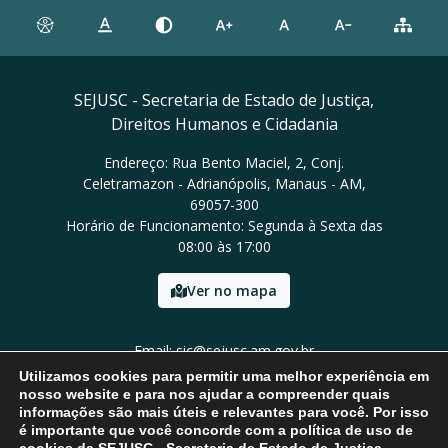
SEJUSC - Secretaria de Estado de Justiça,
Direitos Humanos e Cidadania
Endereço: Rua Bento Maciel, 2, Conj.
Celetramazon - Adrianópolis, Manaus - AM,
69057-300
Horário de Funcionamento: Segunda à Sexta das
08:00 às 17:00
Ver no mapa
Email: sic@sejusc.am.gov.br
Tel: (92) 98454-8684
Utilizamos cookies para permitir uma melhor experiência em
nosso website e para nos ajudar a compreender quais
informações são mais úteis e relevantes para você. Por isso
é importante que você concorde com a política de uso de