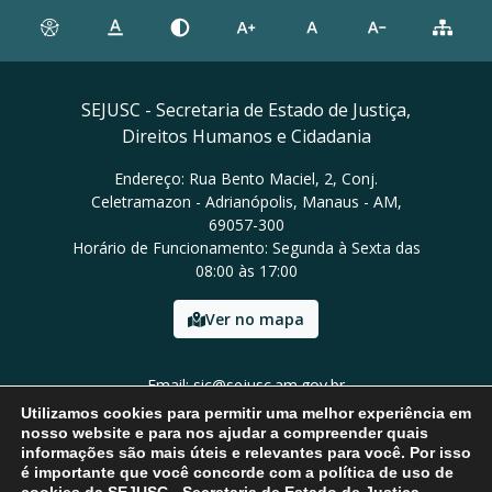
SEJUSC - Secretaria de Estado de Justiça,
Direitos Humanos e Cidadania
Endereço: Rua Bento Maciel, 2, Conj.
Celetramazon - Adrianópolis, Manaus - AM,
69057-300
Horário de Funcionamento: Segunda à Sexta das
08:00 às 17:00
Ver no mapa
Email: sic@sejusc.am.gov.br
Tel: (92) 98454-8684
Utilizamos cookies para permitir uma melhor experiência em
nosso website e para nos ajudar a compreender quais
informações são mais úteis e relevantes para você. Por isso
é importante que você concorde com a política de uso de