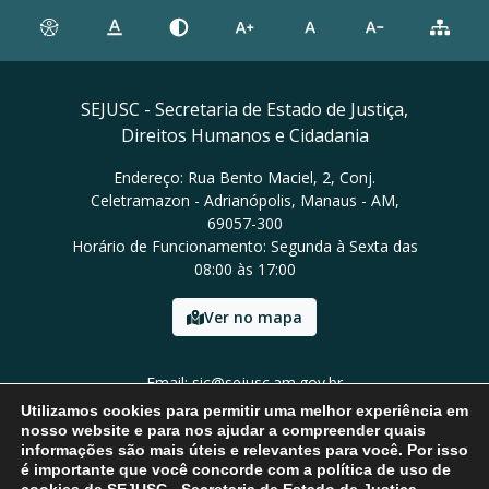
SEJUSC - Secretaria de Estado de Justiça,
Direitos Humanos e Cidadania
Endereço: Rua Bento Maciel, 2, Conj.
Celetramazon - Adrianópolis, Manaus - AM,
69057-300
Horário de Funcionamento: Segunda à Sexta das
08:00 às 17:00
Ver no mapa
Email: sic@sejusc.am.gov.br
Tel: (92) 98454-8684
Utilizamos cookies para permitir uma melhor experiência em
nosso website e para nos ajudar a compreender quais
informações são mais úteis e relevantes para você. Por isso
é importante que você concorde com a política de uso de