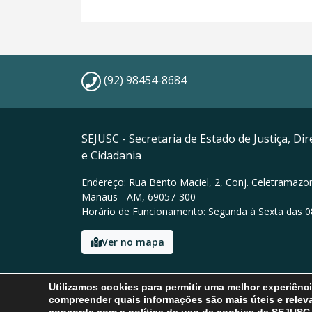
(92) 98454-8684
SEJUSC - Secretaria de Estado de Justiça, D
e Cidadania
Endereço: Rua Bento Maciel, 2, Conj. Celetramazon
Manaus - AM, 69057-300
Horário de Funcionamento: Segunda à Sexta das 0
Ver no mapa
Email: sic@sejusc.am.gov.br
Utilizamos cookies para permitir uma melhor experiênc
Tel: (92) 98454-8684
compreender quais informações são mais úteis e releva