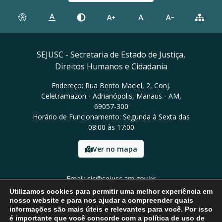
SEJUSC - Secretaria de Estado de Justiça,
Direitos Humanos e Cidadania
Endereço: Rua Bento Maciel, 2, Conj.
Celetramazon - Adrianópolis, Manaus - AM,
69057-300
Horário de Funcionamento: Segunda à Sexta das
08:00 às 17:00
Ver no mapa
Email: sic@sejusc.am.gov.br
Tel: (92) 98454-8684
Utilizamos cookies para permitir uma melhor experiência em
nosso website e para nos ajudar a compreender quais
informações são mais úteis e relevantes para você. Por isso
é importante que você concorde com a política de uso de