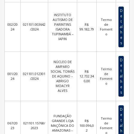
D
INSTITUTO
e
AUTISMO DE
Termo
t
002/20
021101.003642
PARINTINS
R$
de
al
24
/2024
ISADORA
99.182,79
Foment
h
TUPINAMBÁ –
o
e
IAPIN
s
D
NÚCLEO DE
e
AMPARO
Termo
t
SOCIAL TOMÁS
R$
001/20
021101.012301
de
al
DE AQUINO –
12.732.34
24
/2024
Foment
ABRIGO
0,00
h
o
MOACYR
e
ALVES
s
D
e
FUNDAÇÃO
Termo
t
GRANDE LOJA
R$
067/20
021101.15768/
de
al
MAÇÔNICA DO
100.096,0
23
2023
Foment
AMAZONAS –
2
h
o