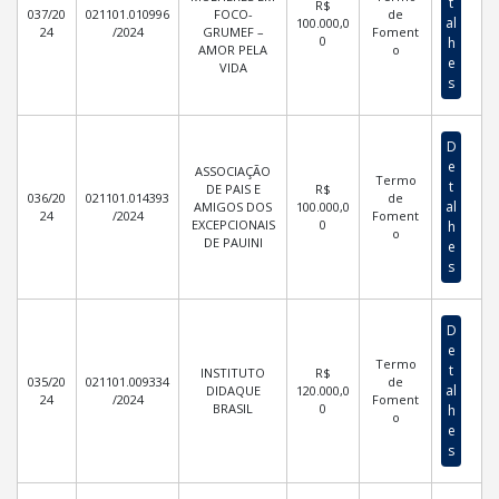
t
R$
037/20
021101.010996
FOCO-
de
al
100.000,0
24
/2024
GRUMEF –
Foment
0
h
AMOR PELA
o
e
VIDA
s
D
e
ASSOCIAÇÃO
Termo
t
DE PAIS E
R$
036/20
021101.014393
de
al
AMIGOS DOS
100.000,0
24
/2024
Foment
EXCEPCIONAIS
0
h
o
DE PAUINI
e
s
D
e
Termo
t
INSTITUTO
R$
035/20
021101.009334
de
al
DIDAQUE
120.000,0
24
/2024
Foment
BRASIL
0
h
o
e
s