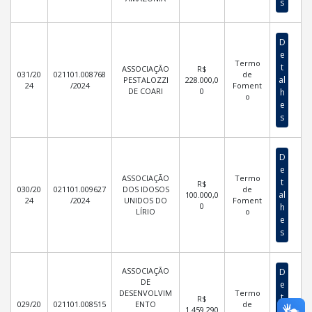
s
D
e
Termo
t
ASSOCIAÇÃO
R$
031/20
021101.008768
de
al
PESTALOZZI
228.000,0
24
/2024
Foment
DE COARI
0
h
o
e
s
D
e
ASSOCIAÇÃO
Termo
t
R$
030/20
021101.009627
DOS IDOSOS
de
al
100.000,0
24
/2024
UNIDOS DO
Foment
0
h
LÍRIO
o
e
s
ASSOCIAÇÃO
D
DE
e
DESENVOLVIM
Termo
t
R$
029/20
021101.008515
ENTO
de
al
1.459.290