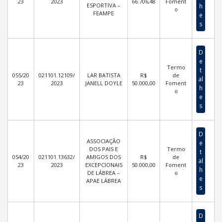
23
2023
66.706,48
Foment
ESPORTIVA –
h
o
FEAMPE
e
s
D
e
Termo
t
055/20
021101.12109/
LAR BATISTA
R$
de
al
23
2023
JANELL DOYLE
50.000,00
Foment
h
o
e
s
D
ASSOCIAÇÃO
e
DOS PAIS E
Termo
t
054/20
021101.13632/
AMIGOS DOS
R$
de
al
23
2023
EXCEPCIONAIS
50.000,00
Foment
h
DE LÁBREA –
o
e
APAE LÁBREA
s
D