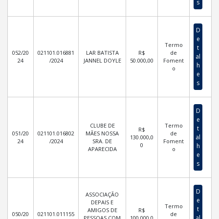
s
D
e
Termo
t
052/20
021101.016881
LAR BATISTA
R$
de
al
24
/2024
JANNEL DOYLE
50.000,00
Foment
h
o
e
s
D
e
CLUBE DE
Termo
t
R$
051/20
021101.016802
MÃES NOSSA
de
al
130.000,0
24
/2024
SRA. DE
Foment
0
h
APARECIDA
o
e
s
D
ASSOCIAÇÃO
e
DEPAIS E
Termo
t
AMIGOS DE
R$
050/20
021101.011155
de
al
PESSOAS COM
100.000,0