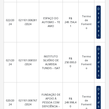
D
e
Termo
t
ESPAÇO DO
R$
022/20
021101.008281
de
al
AUTISMO – TE
249.734,4
24
/2024
Foment
AMO
1
h
o
e
s
D
e
INSTITUTO
Termo
t
R$
021/20
021101.008551
SILVÉRIO DE
de
al
250.000,0
24
/2024
ALMEIDA
Foment
0
h
TUNDIS – ISAT
o
e
s
D
e
FUNDAÇÃO DE
Termo
t
APOIO À
R$
020/20
021101.008767
de
al
PESSOA COM
249.998,4
24
/2024
Foment
DEFICIÊNCIA –
0
h
o