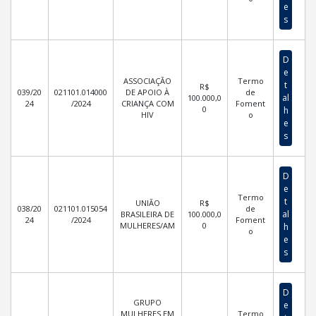
e
s
D
e
ASSOCIAÇÃO
Termo
t
R$
039/20
021101.014000
DE APOIO À
de
al
100.000,0
24
/2024
CRIANÇA COM
Foment
0
h
HIV
o
e
s
D
e
Termo
t
UNIÃO
R$
038/20
021101.015054
de
al
BRASILEIRA DE
100.000,0
24
/2024
Foment
MULHERES/AM
0
h
o
e
s
D
GRUPO
e
MULHERES EM
Termo