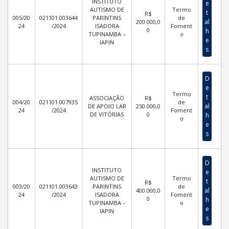
INSTITUTO
e
AUTISMO DE
Termo
t
R$
005/20
021101.003644
PARINTINS
de
al
200.000,0
24
/2024
ISADORA
Foment
0
h
TUPINAMBA –
o
e
IAPIN
s
D
e
Termo
t
ASSOCIAÇÃO
R$
004/20
021101.007935
de
al
DE APOIO LAR
250.000,0
24
/2024
Foment
DE VITÓRIAS
0
h
o
e
s
D
INSTITUTO
e
AUTISMO DE
Termo
t
R$
003/20
021101.003643
PARINTINS
de
al
400.000,0
24
/2024
ISADORA
Foment
0
h
TUPINAMBA –
o
e
IAPIN
s