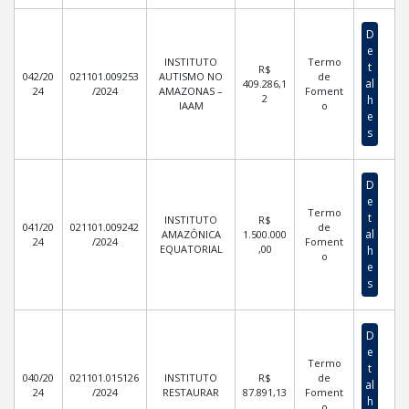
D
e
INSTITUTO
Termo
t
R$
042/20
021101.009253
AUTISMO NO
de
al
409.286,1
24
/2024
AMAZONAS –
Foment
2
h
IAAM
o
e
s
D
e
Termo
t
INSTITUTO
R$
041/20
021101.009242
de
al
AMAZÔNICA
1.500.000
24
/2024
Foment
EQUATORIAL
,00
h
o
e
s
D
e
Termo
t
040/20
021101.015126
INSTITUTO
R$
de
al
24
/2024
RESTAURAR
87.891,13
Foment
h
o