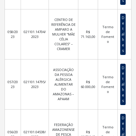
s
D
CENTRO DE
e
REFERÊNCIA DE
Termo
t
AMPARO A
058/20
021101.14704/
R$
de
al
MULHER “MÃE
23
2023
71.163,00
Foment
CÉLIA
h
o
COLARES” –
e
CRAMER
s
D
ASSOCIAÇÃO
e
DA PESSOA
Termo
t
ALÉRGICA
057/20
021101.14795/
R$
de
al
ALIMENTAR
23
2023
60.000,00
Foment
DO
h
o
AMAZONAS –
e
APAAM
s
D
e
FEDERAÇÃO
Termo
t
AMAZONENSE
056/20
021101.04538/
R$
de
al
DE PESCA