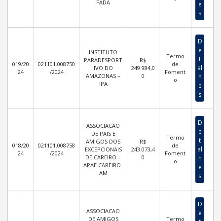
FADA
e
s
D
e
INSTITUTO
Termo
t
PARADESPORT
R$
019/20
021101.008750
de
al
IVO DO
249.984,0
24
/2024
Foment
AMAZONAS –
0
h
o
IPA
e
s
D
ASSOCIACAO
e
DE PAIS E
Termo
t
AMIGOS DOS
R$
018/20
021101.008758
de
al
EXCEPCIONAIS
243.073,4
24
/2024
Foment
DE CAREIRO –
0
h
o
APAE CAREIRO-
e
AM
s
D
ASSOCIACAO
e
DE AMIGOS
Termo