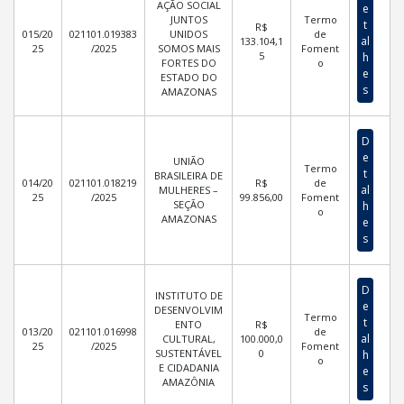
AÇÃO SOCIAL
e
JUNTOS
Termo
t
R$
015/20
021101.019383
UNIDOS
de
al
133.104,1
25
/2025
SOMOS MAIS
Foment
5
h
FORTES DO
o
e
ESTADO DO
s
AMAZONAS
D
e
UNIÃO
Termo
t
BRASILEIRA DE
014/20
021101.018219
R$
de
al
MULHERES –
25
/2025
99.856,00
Foment
SEÇÃO
h
o
AMAZONAS
e
s
D
INSTITUTO DE
e
DESENVOLVIM
Termo
t
ENTO
R$
013/20
021101.016998
de
al
CULTURAL,
100.000,0
25
/2025
Foment
SUSTENTÁVEL
0
h
o
E CIDADANIA
e
AMAZÔNIA
s