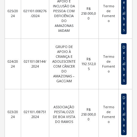
APOIO E
e
INCLUSÃO DA
Termo
t
R$
025/20
021101.008276
PESSOA COM
de
al
250.000,0
24
/2024
DEFICIÊNCIA
Foment
0
h
DO
o
e
AMAZONAS
s
IAIDAM
GRUPO DE
D
APOIO À
e
CRIANÇA E
Termo
t
R$
024/20
021101.08144/
ADOLESCENTE
de
al
192.512,0
24
2024
COM CÂNCER
Foment
5
h
DO
o
e
AMAZONAS –
s
GACC/AM
D
e
ASSOCIAÇÃO
Termo
t
R$
023/20
021101./08751
PESTALOZZI
de
al
250.000,0
24
2024
DE BOA VISTA
Foment
0
h
DO RAMOS
o
e
s