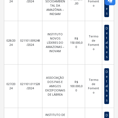
24
/2024
SOCIOAMBIEN
Foment
,00
h
TAL DA
o
e
AMAZÔNIA –
s
INDSAM
D
e
INSTITUTO
Termo
t
NOVOS
R$
028/20
021101.009248
de
al
LÍDERES DO
150.000,0
24
/2024
Foment
AMAZONAS –
0
h
o
INOVAM
e
s
D
e
ASSOCIAÇÃO
Termo
t
DOS PAIS E
R$
027/20
021101.011528
de
al
AMIGOS
100.000,0
24
/2024
Foment
EXCEPCIONAIS
0
h
o
DE LÁBREA
e
s
INSTITUTO DE
D