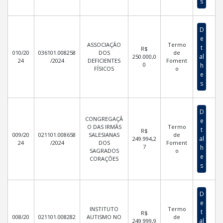
s
D
e
ASSOCIAÇÃO
Termo
t
R$
010/20
036101.008258
DOS
de
al
250.000,0
24
/2024
DEFICIENTES
Foment
0
h
FÍSICOS
o
e
s
D
CONGREGAÇÃ
e
O DAS IRMÃS
Termo
t
R$
009/20
021101.008658
SALESIANAS
de
al
249.994,2
24
/2024
DOS
Foment
7
h
SAGRADOS
o
e
CORAÇÕES
s
D
e
INSTITUTO
Termo
t
R$
008/20
021101.008282
AUTISMO NO
de
al
249.999,9