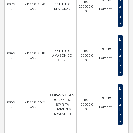
t
R$
007/20
021101.010970
INSTITUTO
de
al
200.000,0
25
/2025
RESTURAR
Foment
0
h
o
e
s
D
e
Termo
t
INSTITUTO
R$
006/20
021101.012318
de
al
AMAZÔNICO
100.000,0
25
/2025
Foment
IADESH
0
h
o
e
s
D
e
OBRAS SOCIAIS
Termo
t
DO CENTRO
R$
005/20
021101.011663
de
al
ESPIRITA
100.000,0
25
/2025
Foment
EURIPEDES
0
h
o
BARSANULFO
e
s