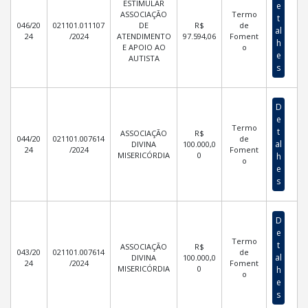
ESTIMULAR
e
ASSOCIAÇÃO
Termo
t
046/20
021101.011107
DE
R$
de
al
24
/2024
ATENDIMENTO
97.594,06
Foment
h
E APOIO AO
o
e
AUTISTA
s
D
e
Termo
t
ASSOCIAÇÃO
R$
044/20
021101.007614
de
al
DIVINA
100.000,0
24
/2024
Foment
MISERICÓRDIA
0
h
o
e
s
D
e
Termo
t
ASSOCIAÇÃO
R$
043/20
021101.007614
de
al
DIVINA
100.000,0
24
/2024
Foment
MISERICÓRDIA
0
h
o
e
s