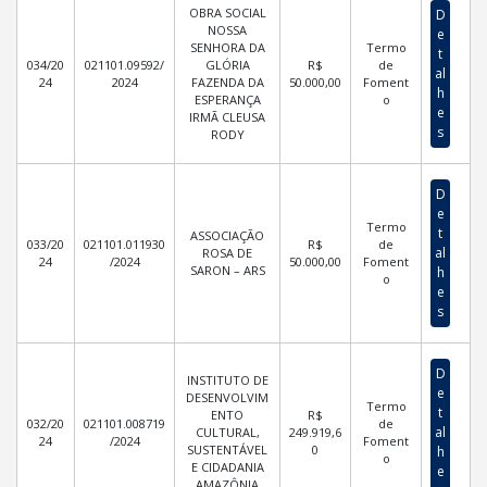
OBRA SOCIAL
D
NOSSA
e
SENHORA DA
Termo
t
034/20
021101.09592/
GLÓRIA
R$
de
al
24
2024
FAZENDA DA
50.000,00
Foment
h
ESPERANÇA
o
e
IRMÃ CLEUSA
s
RODY
D
e
Termo
t
ASSOCIAÇÃO
033/20
021101.011930
R$
de
al
ROSA DE
24
/2024
50.000,00
Foment
SARON – ARS
h
o
e
s
D
INSTITUTO DE
e
DESENVOLVIM
Termo
t
ENTO
R$
032/20
021101.008719
de
al
CULTURAL,
249.919,6
24
/2024
Foment
SUSTENTÁVEL
0
h
o
E CIDADANIA
e
AMAZÔNIA