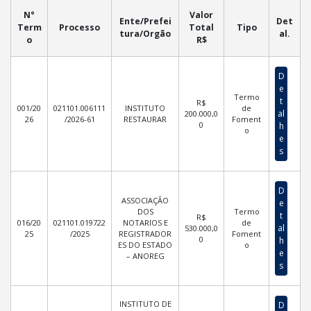
N°
Valor
Ente/Prefei
Det
Term
Processo
Total
Tipo
tura/Orgão
al.
o
R$
D
e
Termo
t
R$
001/20
021101.006111
INSTITUTO
de
al
200.000,0
26
/2026-61
RESTAURAR
Foment
0
h
o
e
s
D
ASSOCIAÇÃO
e
DOS
Termo
t
R$
016/20
021101.019722
NOTARIOS E
de
al
530.000,0
25
/2025
REGISTRADOR
Foment
0
h
ES DO ESTADO
o
e
– ANOREG
s
INSTITUTO DE
D