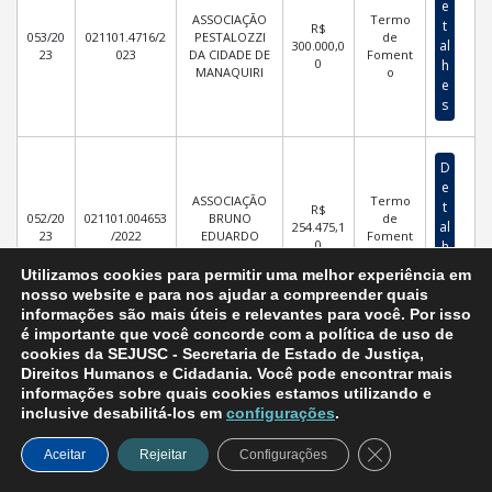
e
ASSOCIAÇÃO
Termo
t
R$
053/20
021101.4716/2
PESTALOZZI
de
al
300.000,0
23
023
DA CIDADE DE
Foment
0
h
MANAQUIRI
o
e
s
D
e
ASSOCIAÇÃO
Termo
t
R$
052/20
021101.004653
BRUNO
de
al
254.475,1
23
/2022
EDUARDO
Foment
0
h
COSTA – ABEC
o
e
Utilizamos cookies para permitir uma melhor experiência em
s
nosso website e para nos ajudar a compreender quais
informações são mais úteis e relevantes para você. Por isso
é importante que você concorde com a política de uso de
D
cookies da SEJUSC - Secretaria de Estado de Justiça,
GRUPO
e
Direitos Humanos e Cidadania. Você pode encontrar mais
MULHERES EM
Termo
t
informações sobre quais cookies estamos utilizando e
051/20
021101.012912
FOCO –
R$
de
al
inclusive desabilitá-los em
configurações
.
23
/2023
GRUMEF –
50.000,00
Foment
h
AMOR PELA
o
e
Close GDPR Coo
VIDA
Aceitar
Rejeitar
Configurações
s