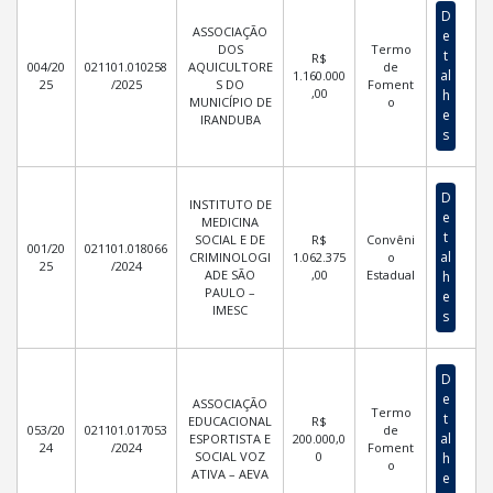
D
ASSOCIAÇÃO
e
DOS
Termo
t
R$
004/20
021101.010258
AQUICULTORE
de
al
1.160.000
25
/2025
S DO
Foment
,00
h
MUNICÍPIO DE
o
e
IRANDUBA
s
D
INSTITUTO DE
e
MEDICINA
t
SOCIAL E DE
R$
Convêni
001/20
021101.018066
al
CRIMINOLOGI
1.062.375
o
25
/2024
ADE SÃO
,00
Estadual
h
PAULO –
e
IMESC
s
D
e
ASSOCIAÇÃO
Termo
t
EDUCACIONAL
R$
053/20
021101.017053
de
al
ESPORTISTA E
200.000,0
24
/2024
Foment
SOCIAL VOZ
0
h
o
ATIVA – AEVA
e