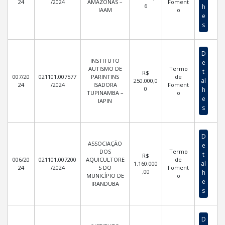
24
/2024
AMAZONAS –
Foment
6
h
IAAM
o
e
s
D
INSTITUTO
e
AUTISMO DE
Termo
t
R$
007/20
021101.007577
PARINTINS
de
al
250.000,0
24
/2024
ISADORA
Foment
0
h
TUPINAMBA –
o
e
IAPIN
s
D
ASSOCIAÇÃO
e
DOS
Termo
t
R$
006/20
021101.007200
AQUICULTORE
de
al
1.160.000
24
/2024
S DO
Foment
,00
h
MUNICÍPIO DE
o
e
IRANDUBA
s
D