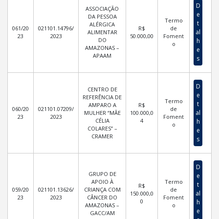
D
ASSOCIAÇÃO
e
DA PESSOA
Termo
t
ALÉRGICA
061/20
021101.14796/
R$
de
al
ALIMENTAR
23
2023
50.000,00
Foment
DO
h
o
AMAZONAS –
e
APAAM
s
D
CENTRO DE
e
REFERÊNCIA DE
Termo
t
AMPARO A
R$
060/20
021101.07209/
de
al
MULHER “MÃE
100.000,0
23
2023
Foment
CÉLIA
4
h
o
COLARES” –
e
CRAMER
s
D
GRUPO DE
e
APOIO À
Termo
t
R$
059/20
021101.13626/
CRIANÇA COM
de
al
150.000,0
23
2023
CÂNCER DO
Foment
0
h
AMAZONAS –
o
e
GACC/AM