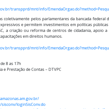
m.gov.br/transpprd/mnt/info/EmendaOrgao.do?method=Pesqu
s coletivamente pelos parlamentares da bancada federal 
xpressivos e permitem investimentos em políticas públicas
USC, a criação ou reforma de centros de cidadania, apoio 
capacitações em direitos humanos.
m.gov.br/transpprd/mnt/info/EmendaOrgao.do?method=Pesqu
de 8 as 17h
ia e Prestação de Contas – DTVPC
l.amazonas.am.gov.br/
r/sisconv/loginSisConv.do