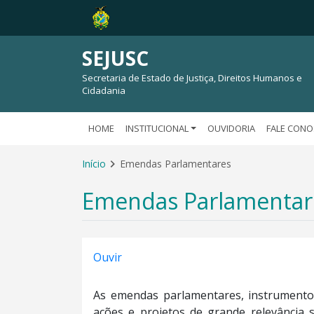
SEJUSC
Secretaria de Estado de Justiça, Direitos Humanos e
Cidadania
HOME
INSTITUCIONAL
OUVIDORIA
FALE CON
Início
Emendas Parlamentares
Emendas Parlamentar
Ouvir
As emendas parlamentares, instrumento
ações e projetos de grande relevância 