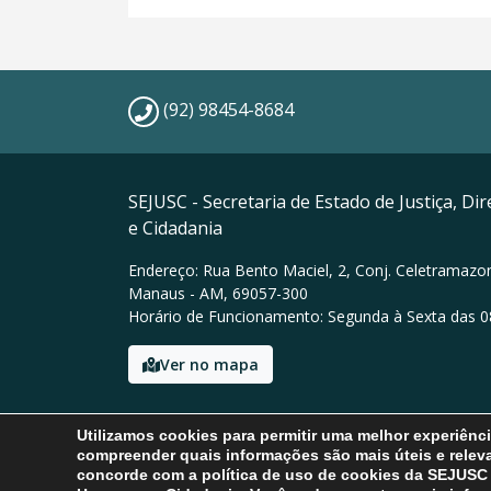
(92) 98454-8684
SEJUSC - Secretaria de Estado de Justiça, D
e Cidadania
Endereço: Rua Bento Maciel, 2, Conj. Celetramazon
Manaus - AM, 69057-300
Horário de Funcionamento: Segunda à Sexta das 0
Ver no mapa
Email: sic@sejusc.am.gov.br
Utilizamos cookies para permitir uma melhor experiênc
Tel: (92) 98454-8684
compreender quais informações são mais úteis e releva
concorde com a política de uso de cookies da SEJUSC - 