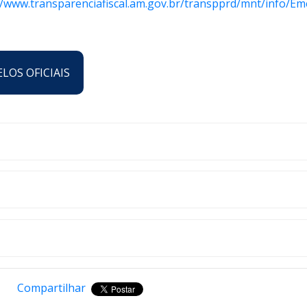
//www.transparenciafiscal.am.gov.br/transpprd/mnt/info/E
LOS OFICIAIS
Compartilhar