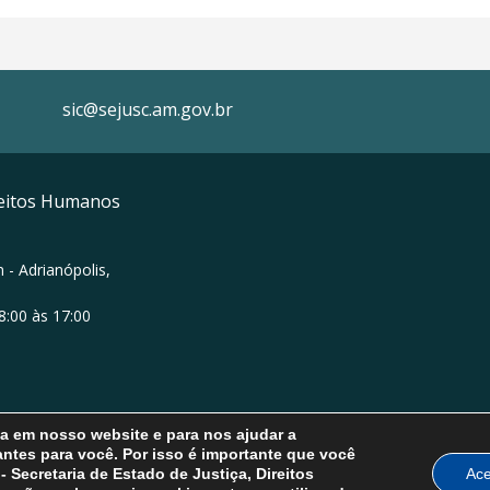
sic@sejusc.am.gov.br
ireitos Humanos
 - Adrianópolis,
8:00 às 17:00
ia em nosso website e para nos ajudar a
ntes para você. Por isso é importante que você
Secretaria de Estado de Justiça, Direitos
Ace