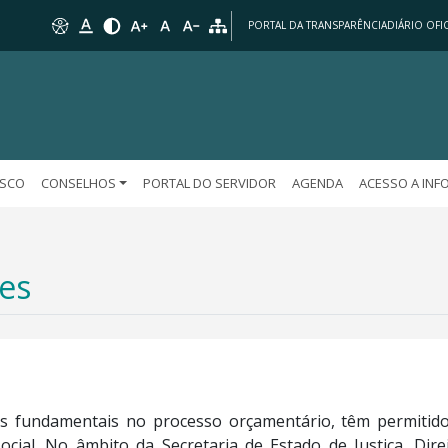
PORTAL DA TRANSPARÊNCIA
DIÁRIO OFIC
OSCO
CONSELHOS
PORTAL DO SERVIDOR
AGENDA
ACESSO A IN
es
s fundamentais no processo orçamentário, têm permitido 
social. No âmbito da Secretaria de Estado de Justiça, D